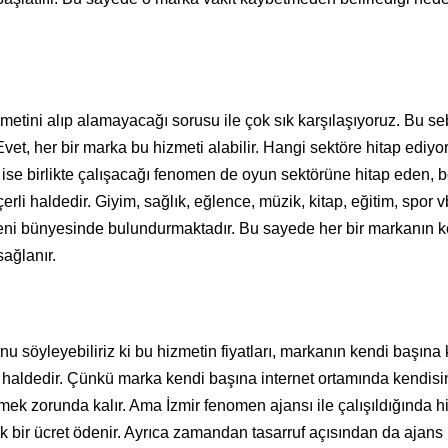
etini alıp alamayacağı sorusu ile çok sık karşılaşıyoruz. Bu se
et, her bir marka bu hizmeti alabilir. Hangi sektöre hitap ediyo
ise birlikte çalışacağı fenomen de oyun sektörüne hitap eden, b
rli haldedir. Giyim, sağlık, eğlence, müzik, kitap, eğitim, spor v
meni bünyesinde bulundurmaktadır. Bu sayede her bir markanın k
sağlanır.
unu söyleyebiliriz ki bu hizmetin fiyatları, markanın kendi başına
aldedir. Çünkü marka kendi başına internet ortamında kendisi
demek zorunda kalır. Ama İzmir fenomen ajansı ile çalışıldığında h
k bir ücret ödenir. Ayrıca zamandan tasarruf açısından da ajans 