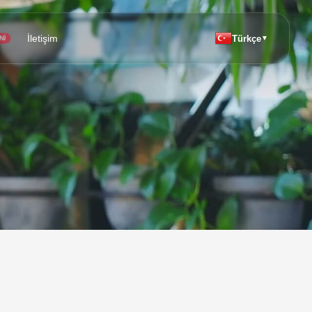
İletişim
Türkçe
▼
Nİ