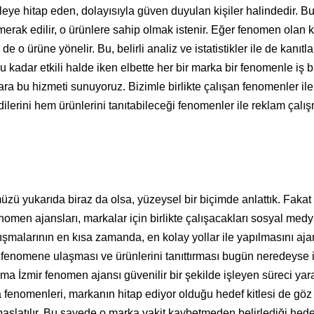
itleye hitap eden, dolayısıyla güven duyulan kişiler halindedir. Bu 
n merak edilir, o ürünlere sahip olmak istenir. Eğer fenomen olan k
e o ürüne yönelir. Bu, belirli analiz ve istatistikler ile de kanıtl
kadar etkili halde iken elbette her bir marka bir fenomenle iş bi
ara bu hizmeti sunuyoruz. Bizimle birlikte çalışan fenomenler il
lerini hem ürünlerini tanıtabileceği fenomenler ile reklam çalış
üzü yukarıda biraz da olsa, yüzeysel bir biçimde anlattık. Faka
Fenomen ajansları, markalar için birlikte çalışacakları sosyal med
lışmalarının en kısa zamanda, en kolay yollar ile yapılmasını aja
r fenomene ulaşması ve ürünlerini tanıttırması bugün neredeyse
ma İzmir fenomen ajansı güvenilir bir şekilde işleyen süreci yarat
a fenomenleri, markanın hitap ediyor olduğu hedef kitlesi de gö
 başlatılır. Bu sayede o marka vakit kaybetmeden belirlediği hede