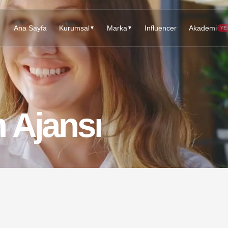
Ana Sayfa
Kurumsal
Marka
Influencer
Akademi
▼
▼
YE
 Ajansı