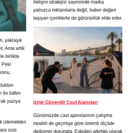
iletişim stratejisi sayesinde marka
yalnızca reklamlarla değil, haber değeri
taşıyan içeriklerle de görünürlük elde eder.
n, yaklaşık
r. Ama artık
e birlikte
. Peki
 konu.
uduktan
 ile lütfen
rak yazıya
İzmir Güvenilir Cast Ajansları
Günümüzde cast ajanslarının çalışma
ak istemekten
modeli de geçmişe göre önemli ölçüde
lara size
değişmiş durumda. Eskiden ağırlıklı olarak