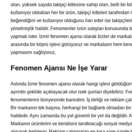
olan, yüksek sayıda takipçi kitlesine sahip olan, belli bir k
kullanıyor oldukları her bir ürün, takipçi kitleleri tarafında
beğendiğini ve kullanıyor olduğunu ilan eder ise takipçileri d
yönelmişlik halidir. Fenomenler ürün satışları konusunda bu 
yapmak ister. İzmir fenomen ajansı olarak bizler de markal
arasında bir köprü işlevi görüyoruz ve markaların hem kendi
yapmasını sağlıyoruz.
Fenomen Ajansı Ne İşe Yarar
Aslında İzmir fenomen ajansı olarak hangi işlevi gördüğüm
ayrıntılı şekilde açıklayacak olur isek şunları diyebiliriz: 
fenomenlerini bünyesinde barındırır. İş birliği ve reklam ça
Bir markanın tek başına, herhangi bir bağlantı olmadan bi
haldedir. Aynı zamanda bu yol güvenli bir yol da değildir. A
Markanın ürünlerini ve kendisini tanıttıracağı sosyal medy
alınarak belirlenir. Reklam çalışmaları en kısa süre içinde