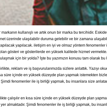
 markanın kullanışlı ve artık onun bir marka bu tercihidir. Eskide
et üzerinde ulaşılabilir duruma gelebilir ve bir zamana ulaşabili
yapılacak yapılacak. iletişim en iyi ve olmaz yöntem fenomenler il
var olan gösteri ve gösterilerde en yüksek kalitede hizmet vermekte
ne ulaşmak için bir yolda? İşte bu yazımızın konusu tam olarak bu
likte, reklam ve iş başvurularımızda sizlere anlattık. Yazıyı ok
 kısa süre içinde en yüksek düzeyde plan yapmak istemekten bizler
 Şimdi fenomenler ile iş birliği yapmak, bu insanlara size anlata
rlikte çalışılır en kısa süre içinde en yüksek düzeyde plan yapm
z yer almaktadır. Şimdi fenomenler ile iş birliği yapmak, bu insan