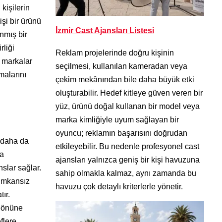
kişilerin
işi bir ürünü
İzmir Cast Ajansları Listesi
anmış bir
rliği
Reklam projelerinde doğru kişinin
e markalar
seçilmesi, kullanılan kameradan veya
malarını
çekim mekânından bile daha büyük etki
oluşturabilir. Hedef kitleye güven veren bir
yüz, ürünü doğal kullanan bir model veya
marka kimliğiyle uyum sağlayan bir
oyuncu; reklamın başarısını doğrudan
t daha da
etkileyebilir. Bu nedenle profesyonel cast
ya
ajansları yalnızca geniş bir kişi havuzuna
nslar sağlar.
sahip olmakla kalmaz, aynı zamanda bu
 imkansız
havuzu çok detaylı kriterlerle yönetir.
ır.
z önüne
flere