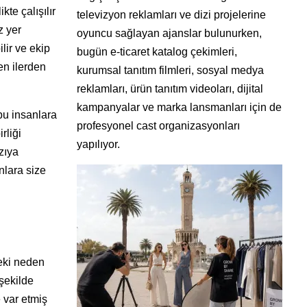
te çalışılır
televizyon reklamları ve dizi projelerine
z yer
oyuncu sağlayan ajanslar bulunurken,
lir ve ekip
bugün e-ticaret katalog çekimleri,
en ilerden
kurumsal tanıtım filmleri, sosyal medya
reklamları, ürün tanıtım videoları, dijital
kampanyalar ve marka lansmanları için de
bu insanlara
profesyonel cast organizasyonları
rliği
yapılıyor.
zıya
nlara size
Peki neden
şekilde
 var etmiş