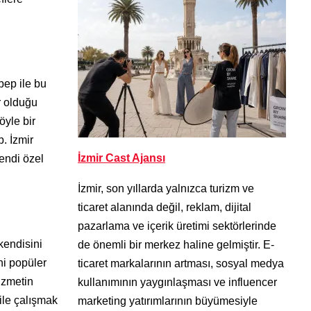
bep ile bu
r olduğu
öyle bir
b. İzmir
İzmir Cast Ajansı
endi özel
İzmir, son yıllarda yalnızca turizm ve
ticaret alanında değil, reklam, dijital
pazarlama ve içerik üretimi sektörlerinde
 kendisini
de önemli bir merkez haline gelmiştir. E-
ni popüler
ticaret markalarının artması, sosyal medya
izmetin
kullanımının yaygınlaşması ve influencer
ile çalışmak
marketing yatırımlarının büyümesiyle