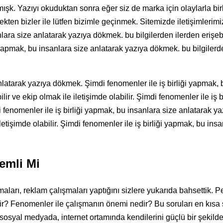
ışk. Yazıyı okuduktan sonra eğer siz de marka için olaylarla birlik
en bizler ile lütfen bizimle geçinmek. Sitemizde iletişimlerimi
lara size anlatarak yazıya dökmek. bu bilgilerden ilerden erişebi
ği yapmak, bu insanlara size anlatarak yazıya dökmek. bu bilgilerd
anlatarak yazıya dökmek. Şimdi fenomenler ile iş birliği yapmak, 
ir ve ekip olmak ile iletişimde olabilir. Şimdi fenomenler ile iş bi
enomenler ile iş birliği yapmak, bu insanlara size anlatarak ya
letişimde olabilir. Şimdi fenomenler ile iş birliği yapmak, bu insa
emli Mi
aları, reklam çalışmaları yaptığını sizlere yukarıda bahsettik. 
dir? Fenomenler ile çalışmanın önemi nedir? Bu soruları en kısa 
syal medyada, internet ortamında kendilerini güçlü bir şekilde